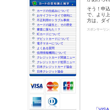
そう！申込
カードの仕組みについて
で、より
おサイフケータイで便利に
方は、ダ
不正利用やトラブル事例
カードの誕生と、その歴史
スポンサーリン
審査に落ちた！？
ICカードについて
デビットカードについて
電子マネーについて
よくある質問
信用情報機関について
クレジットカード関連ニュー
ス
クレジットカード犯罪ニュー
ス
日本クレジットカード協会
日本クレジット協会
「VIS