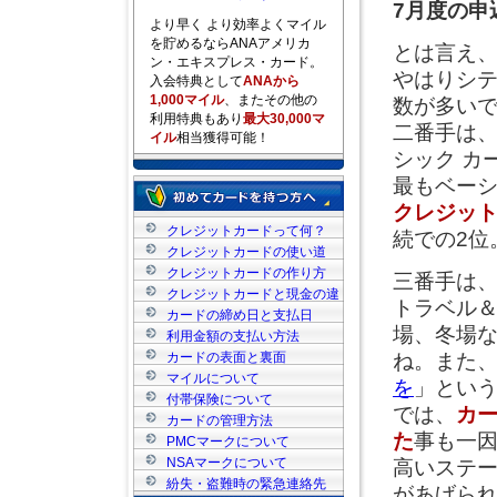
7月度の申
より早く より効率よくマイル
を貯めるならANAアメリカ
とは言え
ン・エキスプレス・カード。
やはりシテ
入会特典として
ANAから
1,000マイル
、またその他の
数が多い
利用特典もあり
最大30,000マ
二番手は、
イル
相当獲得可能！
シック カ
最もベー
クレジッ
クレジットカードって何？
続での2位
クレジットカードの使い道
クレジットカードの作り方
三番手は
クレジットカードと現金の違
トラベル
い
カードの締め日と支払日
場、冬場
利用金額の支払い方法
カードの表面と裏面
ね。また
マイルについて
を
」とい
付帯保険について
では、
カ
カードの管理方法
た
事も一
PMCマークについて
NSAマークについて
高いステ
紛失・盗難時の緊急連絡先
があげら