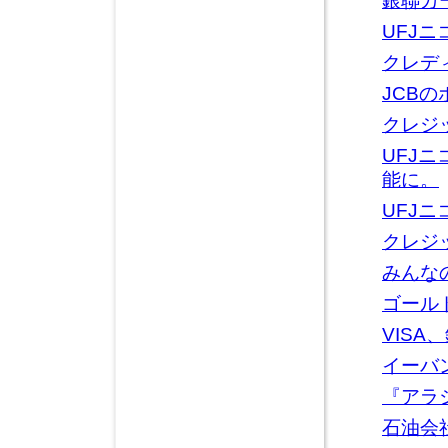
銀聯カ
UFJ
クレデ
JCB
クレジ
UFJ
能に。
UFJ
クレジ
みんな
ゴール
VIS
イーバ
『アラ
石油会