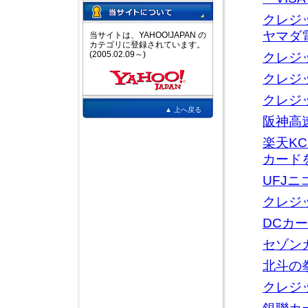
クレジ
ヤマダ
当サイトは、YAHOO!JAPAN の
カテゴリに登録されています。
(2005.02.09～)
クレジ
クレジ
クレジ
▲ 上へ戻る
阪神高
楽天K
カード
UFJ
クレジ
DCカ
セゾン
北斗の
クレジ