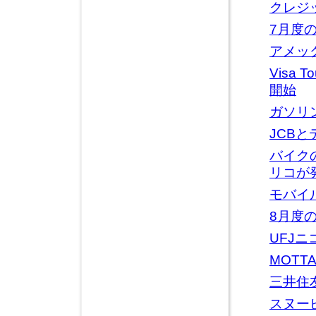
クレジ
7月度の
アメッ
Visa
開始
ガソリ
JCB
バイク
リコが
モバイル
8月度の
UFJニ
MOTT
三井住
スヌーピ