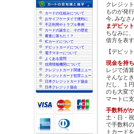
クレジッ
ものが発
カードの仕組みについて
今､みなさ
おサイフケータイで便利に
不正利用やトラブル事例
まデビッ
カードの誕生と、その歴史
ちなみに、J
審査に落ちた！？
借方を表す
ICカードについて
デビットカードについて
【デビッ
電子マネーについて
よくある質問
現金を持
信用情報機関について
レジで清
クレジットカード関連ニュー
ス
クレジットカード犯罪ニュー
そんなと
ス
日本クレジットカード協会
だし、１円
日本クレジット協会
のも大変
マートに
手数料が
土・日・祝
で手数料の
トカード