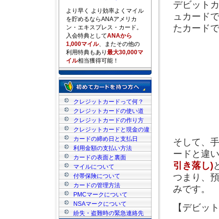
デビット
より早く より効率よくマイル
ュカード
を貯めるならANAアメリカ
たカード
ン・エキスプレス・カード。
入会特典として
ANAから
1,000マイル
、またその他の
利用特典もあり
最大30,000マ
イル
相当獲得可能！
クレジットカードって何？
クレジットカードの使い道
クレジットカードの作り方
クレジットカードと現金の違
い
カードの締め日と支払日
そして、
利用金額の支払い方法
ードと違
カードの表面と裏面
引き落し)
マイルについて
つまり、
付帯保険について
カードの管理方法
みです。
PMCマークについて
NSAマークについて
【デビッ
紛失・盗難時の緊急連絡先