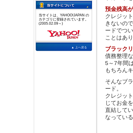
預金残高
当サイトは、YAHOO!JAPAN の
クレジッ
カテゴリに登録されています。
きないの
(2005.02.09～)
ードでつ
ことはあ
▲ 上へ戻る
ブラック
債務整理
5～7年間
もちろん
そんなブ
ード。
クレジッ
じてお金
直結して
なってい