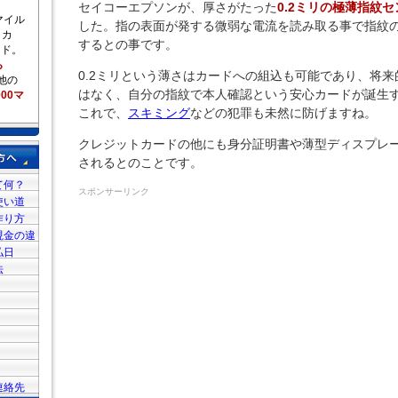
セイコーエプソンが、厚さがたった
0.2ミリの極薄指紋
マイル
した。指の表面が発する微弱な電流を読み取る事で指紋
リカ
するとの事です。
ード。
ら
0.2ミリという薄さはカードへの組込も可能であり、将
他の
はなく、自分の指紋で本人確認という安心カードが誕生
000マ
これで、
スキミング
などの犯罪も未然に防げますね。
クレジットカードの他にも身分証明書や薄型ディスプレ
されるとのことです。
て何？
スポンサーリンク
使い道
作り方
現金の違
払日
法
連絡先