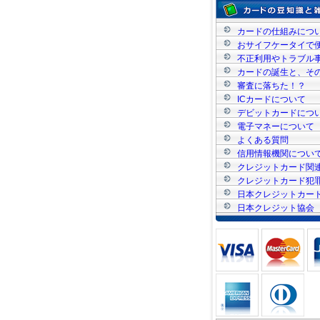
カードの仕組みにつ
おサイフケータイで
不正利用やトラブル
カードの誕生と、そ
審査に落ちた！？
ICカードについて
デビットカードにつ
電子マネーについて
よくある質問
信用情報機関につい
クレジットカード関
ス
クレジットカード犯
ス
日本クレジットカー
日本クレジット協会