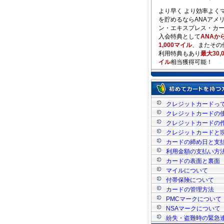
より早く より効率よく
を貯めるならANAアメ
ン・エキスプレス・カ
入会特典として
ANAか
1,000マイル
、またその
利用特典もあり
最大30,
イル
相当獲得可能！
クレジットカードっ
クレジットカードの
クレジットカードの
クレジットカードと
い
カードの締め日と支
利用金額の支払い方
カードの表面と裏面
マイルについて
付帯保険について
カードの管理方法
PMCマークについて
NSAマークについて
紛失・盗難時の緊急