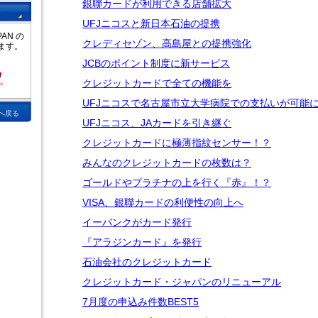
銀聯カードが利用できる店舗拡大
UFJニコスと新日本石油の提携
AN の
クレディセゾン、高島屋との提携強化
ます。
JCBのポイント制度に新サービス
クレジットカードで全ての機能を
UFJニコスで名古屋市立大学病院での支払いが可能
上へ戻る
UFJニコス、JAカードを引き継ぐ
クレジットカードに極薄指紋センサー！？
みんなのクレジットカードの枚数は？
ゴールドやプラチナの上を行く『赤』！？
VISA、銀聯カードの利便性の向上へ
イーバンクがカード発行
『アラジンカード』を発行
石油会社のクレジットカード
クレジットカード・ジャパンのリニューアル
7月度の申込み件数BEST5