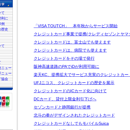
いて
便利に
事例
「VISA TOUTCH」 本年秋からサービス開始
の歴史
クレジットカード事業で提携(クレディセゾンとヤマ
クレジットカードは、富士山でも使えます
いて
クレジットカードは、病院でも使えます
クレジットカードをその場で発行
て
阪神高速道路のPAでiDが利用可能に
連ニュー
罪ニュー
楽天KC、提携拡大でサービス充実のクレジットカー
ド協会
UFJニコス、クレジットカードの歴史を展示
クレジットカードのICカード化に向けて
DCカード、貸付上限金利引下げへ
セゾンカードと静岡銀行が提携
北斗の拳がデザインされたクレジットカード
クレジットカードなしでもモバイルSuica