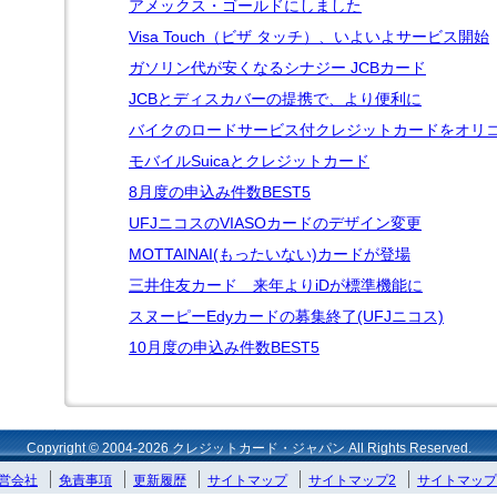
アメックス・ゴールドにしました
Visa Touch（ビザ タッチ）、いよいよサービス開始
ガソリン代が安くなるシナジー JCBカード
JCBとディスカバーの提携で、より便利に
バイクのロードサービス付クレジットカードをオリ
モバイルSuicaとクレジットカード
8月度の申込み件数BEST5
UFJニコスのVIASOカードのデザイン変更
MOTTAINAI(もったいない)カードが登場
三井住友カード 来年よりiDが標準機能に
スヌーピーEdyカードの募集終了(UFJニコス)
10月度の申込み件数BEST5
Copyright © 2004-2026 クレジットカード・ジャパン All Rights Reserved.
営会社
免責事項
更新履歴
サイトマップ
サイトマップ2
サイトマップ