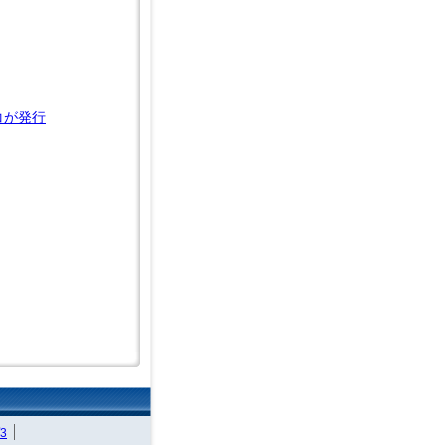
コが発行
3