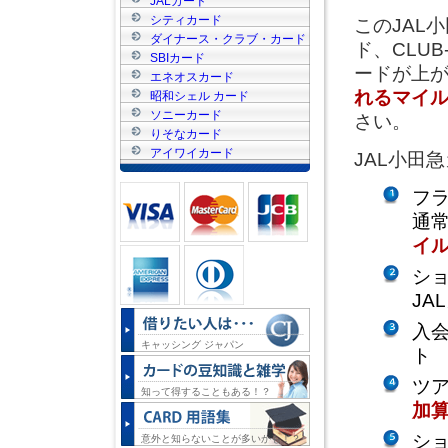
JALカード
シティカード
この
JAL
ダイナース・クラブ・カード
ド、CLU
SBIカード
ードが上
エネオスカード
れるマイ
昭和シェル カード
ソニーカード
さい。
りそなカード
アイワイカード
JAL小田
フ
通
イ
シ
JA
入
キャッシング ジャパン
ト
ツ
知って得することもある！？
加
シ
意外と知らないことが多いかも！？