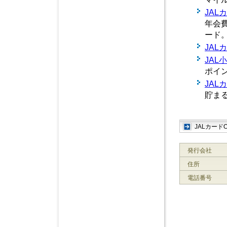
JALカ
年会
ード
JALカ
JAL
ポイ
JAL
貯ま
JALカード
発行会社
住所
電話番号