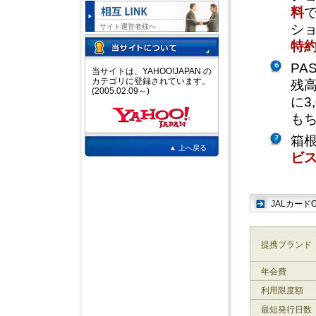
料
で
ショ
サイト運営者様へ
特約
PA
当サイトは、YAHOO!JAPAN の
カテゴリに登録されています。
残高
(2005.02.09～)
に3
も
箱
▲ 上へ戻る
ビ
JALカード
提携ブランド
年会費
利用限度額
最短発行日数