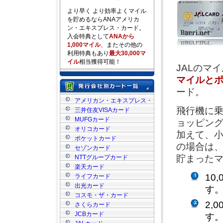
より早く より効率よくマイル
を貯めるならANAアメリカ
ン・エキスプレス・カード。
入会特典として
ANAから
1,000マイル
、またその他の
利用特典もあり
最大30,000マ
イル
相当獲得可能！
JALのマ
マイルと
ード
。
アメリカン・エキスプレス・
カード
飛行機に
三井住友VISAカード
MUFGカード
ョッピング
オリコカード
加えて、
ポケットカード
の場合は
セゾンカード
貯まった
NTTグループカード
楽天カード
10
ライフカード
出光カード
す
コスモ・ザ・カード
2,
さくらカード
JCBカード
す